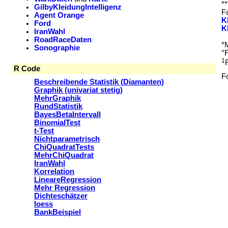
*
GilbyKleidungIntelligenz
Fa
Agent Orange
K
Ford
K
IranWahl
RoadRaceDaten
*
Sonographie
°
1
R Code
F
Beschreibende Statistik (Diamanten)
Graphik (univariat stetig)
MehrGraphik
RundStatistik
BayesBetaIntervall
BinomialTest
t-Test
Nichtparametrisch
ChiQuadratTests
MehrChiQuadrat
IranWahl
Korrelation
LineareRegression
Mehr Regression
Dichteschätzer
loess
BankBeispiel