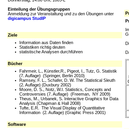
Einteilung der Übungsgruppen
P
Anmeldung zur Veranstaltung und zu den Übungen unter
digicampus StudIP
P
I
G
Ziele
Information aus Daten finden
D
Statistiken richtig deuten
statistische Analysen durchführen
D
Bücher
Fahrmeir, L., Künstler,R., Pigeot, I., Tutz, G. Statistik
(7. Auflage) (Springer, Berlin 2010)
Ramsey, F. L., Schafer, D. W. The Statistical Sleuth
(2. Auflage) (Duxbury 2002)
Moore, D. S., Notz, W.I. Statistics, Concepts and
Controversies (7. Auflage) (Freeman, NY 2009)
Theus, M., Urbanek, S. Interactive Graphics for Data
Analysis (Chapman & Hall 2008)
Tufte, E.R. The Visual Display of Quantitative
Information (2. Auflage) (Graphic Press 2001)
Software